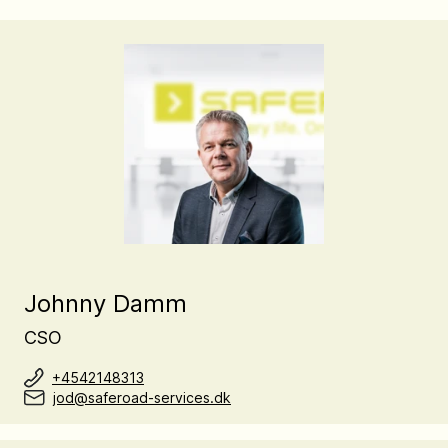
Johnny Damm
CSO
+4542148313
jod@saferoad-services.dk