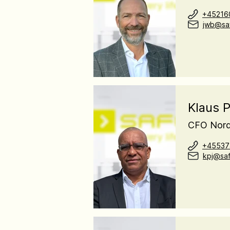
+45216
jwb@saf
Klaus 
CFO Nord
+45537
kpj@saf