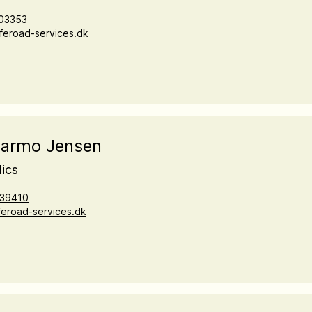
03353
eroad-services.dk
Parmo Jensen
ics
39410
eroad-services.dk