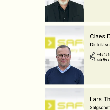
Claes 
Distrikts
+45421
cdr@saf
Lars T
Salgsche