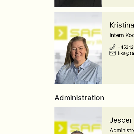
Kristin
Intern Ko
+45242
kka@saf
Administration
Jesper
Administr