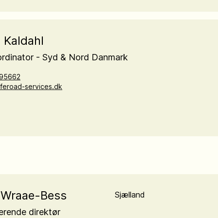
a Kaldahl
ordinator - Syd & Nord Danmark
95662
eroad-services.dk
 Wraae-Bess
erende direktør