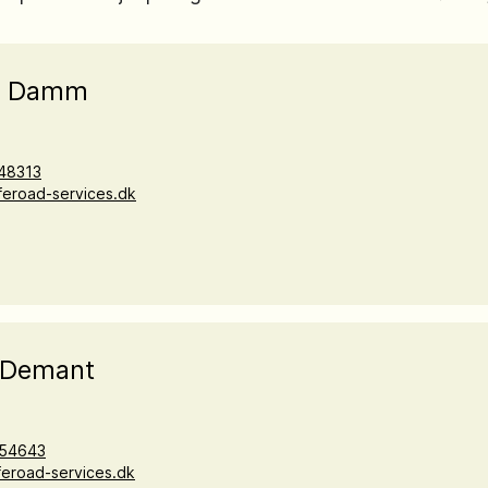
y Damm
48313
eroad-services.dk
i Demant
54643
eroad-services.dk