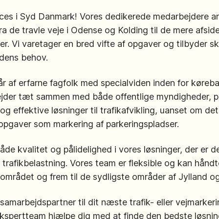
es i Syd Danmark! Vores dedikerede medarbejdere arbej
 fra de travle veje i Odense og Kolding til de mere afsi
er. Vi varetager en bred vifte af opgaver og tilbyder 
ndens behov.
r af erfarne fagfolk med specialviden inden for køre
arbejder tæt sammen med både offentlige myndigheder, 
 og effektive løsninger til trafikafvikling, uanset om de
 opgaver som markering af parkeringspladser.
både kvalitet og pålidelighed i vores løsninger, der er 
trafikbelastning. Vores team er fleksible og kan håndter
området og frem til de sydligste områder af Jylland og
g samarbejdspartner til dit næste trafik- eller vejmarke
ekspertteam hjælpe dig med at finde den bedste løsnin