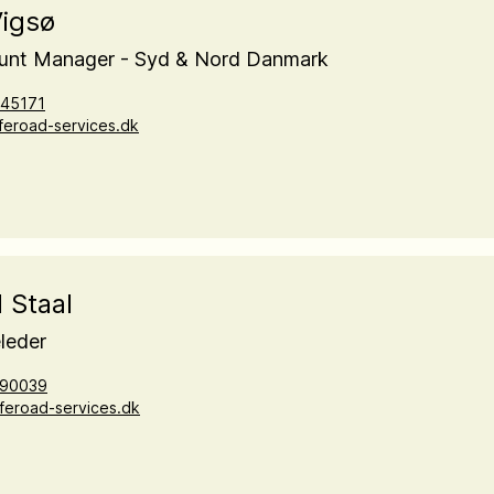
igsø
unt Manager - Syd & Nord Danmark
45171
eroad-services.dk
 Staal
eleder
90039
eroad-services.dk