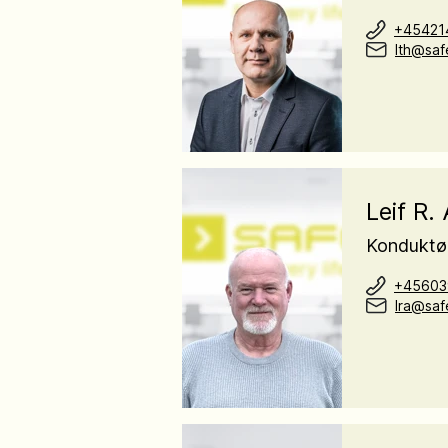
+45421
lth@saf
Leif R.
Konduktø
+45603
lra@saf