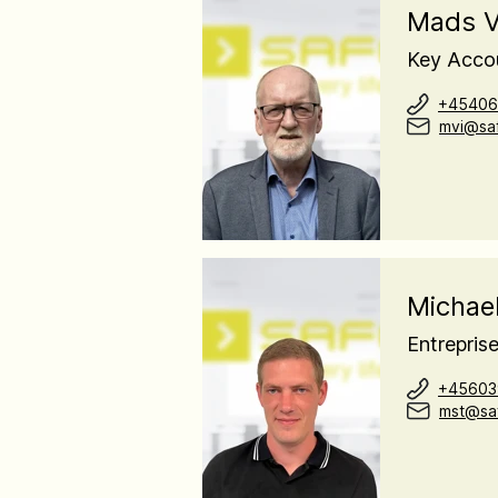
Mads V
Key Acco
+45406
mvi@saf
Michael
Entrepris
+45603
mst@saf