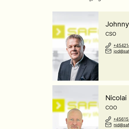
Johnn
CSO
+45421
jod@saf
Nicola
COO
+45615
nid@saf