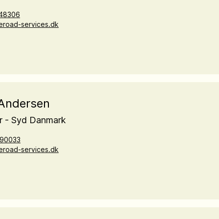
48306
eroad-services.dk
 Andersen
r - Syd Danmark
90033
eroad-services.dk