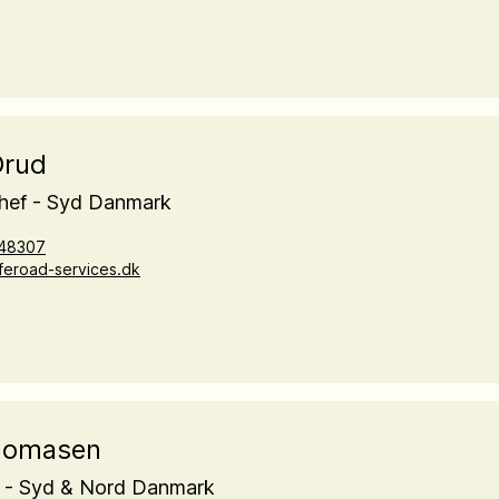
Drud
chef - Syd Danmark
48307
eroad-services.dk
homasen
f - Syd & Nord Danmark