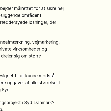
der målrettet for at sikre høj
desliggende områder i
skræddersyede løsninger, der
baneafmærkning, vejmarkering,
private virksomheder og
t drejer sig om større
designet til at kunne modstå
e opgaver af alle størrelser i
 Fyn.
ringsprojekt i Syd Danmark?
g.