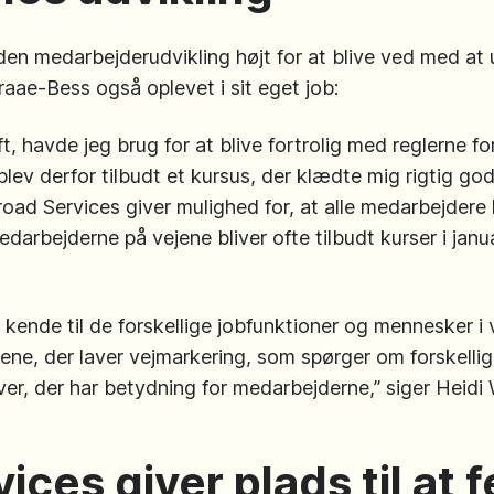
n medarbejderudvikling højt for at blive ved med at ud
aae-Bess også oplevet i sit eget job:
aft, havde jeg brug for at blive fortrolig med reglerne 
blev derfor tilbudt et kursus, der klædte mig rigtig go
road Services giver mulighed for, at alle medarbejdere 
edarbejderne på vejene bliver ofte tilbudt kurser i janu
.
kende til de forskellige jobfunktioner og mennesker i
ne, der laver vejmarkering, som spørger om forskellige 
ver, der har betydning for medarbejderne,” siger Heid
ces giver plads til at f