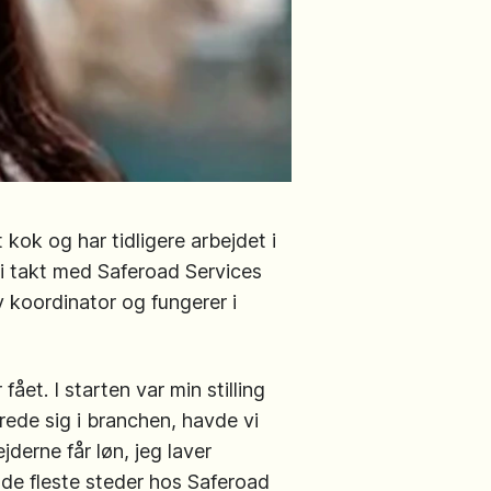
kok og har tidligere arbejdet i
 i takt med Saferoad Services
v koordinator og fungerer i
ået. I starten var min stilling
rede sig i branchen, havde vi
derne får løn, jeg laver
et de fleste steder hos Saferoad