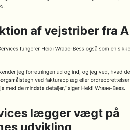
ess.
tion af vejstriber fra A 
ervices fungerer Heidi Wraae-Bess også som en sikker
, kender jeg forretningen ud og ind, og jeg ved, hvad der 
ørgsmålstegn ved fakturaoplæg eller ordreoprettelser fo
je med de mindste detaljer,” siger Heidi Wraae-Bess.
vices lægger vægt på
es udvikling