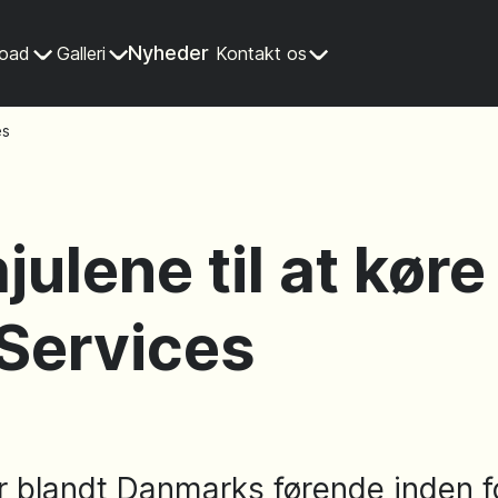
Nyheder
road
Galleri
Kontakt os
es
hjulene til at kør
Services
r blandt Danmarks førende inden f