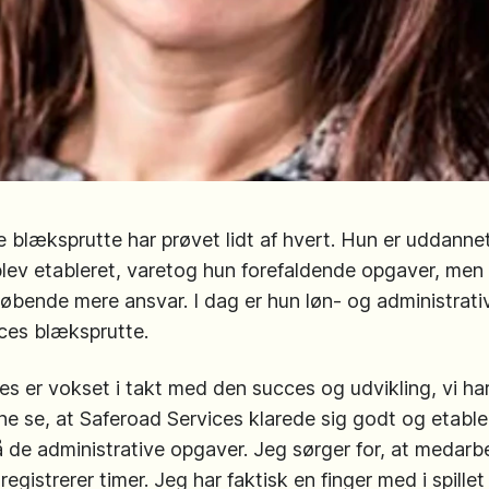
 blæksprutte har prøvet lidt af hvert. Hun er uddannet 
blev etableret, varetog hun forefaldende opgaver, men
løbende mere ansvar. I dag er hun løn- og administrati
ices blæksprutte.
 er vokset i takt med den succes og udvikling, vi har f
ne se, at Saferoad Services klarede sig godt og etable
å de administrative opgaver. Jeg sørger for, at medarbej
registrerer timer. Jeg har faktisk en finger med i spill